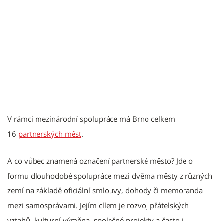
V rámci mezinárodní spolupráce má Brno celkem
16
partnerských měst
.
A co vůbec znamená označení partnerské město? Jde o
formu dlouhodobé spolupráce mezi dvěma městy z různých
zemí na základě oficiální smlouvy, dohody či memoranda
mezi samosprávami. Jejím cílem je rozvoj přátelských
vztahů, kulturní výměna, společné projekty a často i