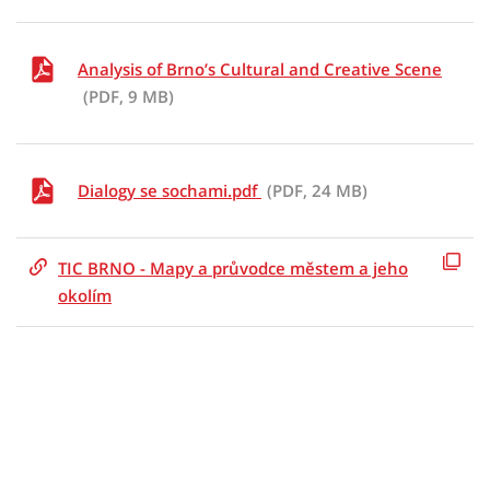
Analysis of Brno’s Cultural and Creative Scene
(PDF, 9 MB)
Dialogy se sochami.pdf
(PDF, 24 MB)
TIC BRNO - Mapy a průvodce městem a jeho
okolím