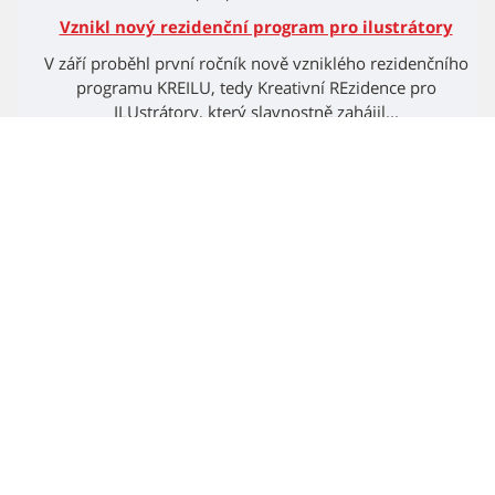
Vznikl nový rezidenční program pro ilustrátory
V září proběhl první ročník nově vzniklého rezidenčního
programu KREILU, tedy Kreativní REzidence pro
ILUstrátory, který slavnostně zahájil...
Všechny aktuality
Kontakty
Mgr. Lukáš Pavlica
koordinátor spolupráce
+420 542 172 462
pavlica.lukas