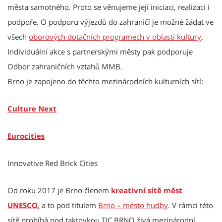
města samotného. Proto se věnujeme její iniciaci, realizaci i
podpoře. O podporu výjezdů do zahraničí je možné žádat ve
všech
oborových dotačních programech v oblasti kultury
.
Individuální akce s partnerskými městy pak podporuje
Odbor zahraničních vztahů MMB.
Brno je zapojeno do těchto mezinárodních kulturních sítí:
Culture Next
Eurocities
Innovative Red Brick Cities
Od roku 2017 je Brno členem
kreativní sítě měst
UNESCO
, a to pod titulem
Brno – město hudby
. V rámci této
sítě probíhá pod taktovkou TIC BRNO živá mezinárodní