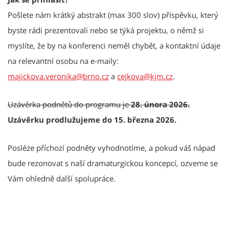
Pošlete nám krátký abstrakt (max 300 slov) příspěvku, který
byste rádi prezentovali nebo se týká projektu, o němž si
myslíte, že by na konferenci neměl chybět, a kontaktní údaje
na relevantní osobu na e-maily:
majickova.veronika@brno.cz
a
cejkova@kjm.cz
.
Uzávěrka podnětů do programu je
28. února 2026.
Uzávěrku prodlužujeme do 15. března 2026.
Posléze příchozí podněty vyhodnotíme, a pokud váš nápad
bude rezonovat s naší dramaturgickou koncepcí, ozveme se
Vám ohledně další spolupráce.