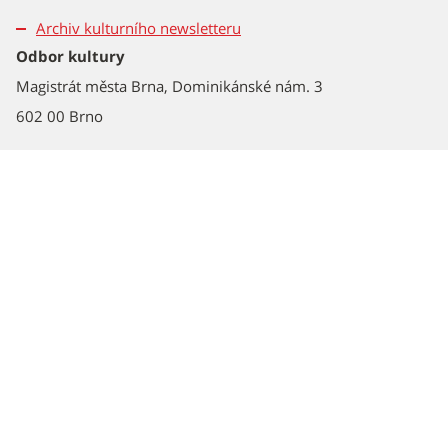
Archiv kulturního newsletteru
Odbor kultury
Magistrát města Brna, Dominikánské nám. 3
602 00 Brno
Odebírejte kulturní newsletter
E-
mail
Souhlasím se
zpracováním osobních údajů
Odeslat