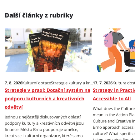
Další články z rubriky
7. 8. 2026
Kulturní dotace
Strategie kultury a kreativních odvětví
17. 7. 2026
Kultura dostu
Strategie v praxi: Dotační systém na
Strategy in Practice
podporu kulturních a kreativních
Accessible to All
odvětví
What does the Culture Acce
mean in the Action Plan o
Jednou z nejčastěji diskutovaných oblastí
Culture and Creative Ind
podpory kultury a kreativních odvětví jsou
Brno approach accessibilit
finance. Město Brno podporuje umělce,
culture? What specific st
kreativce i kulturní organizace, které samo
taken and what lies ahe