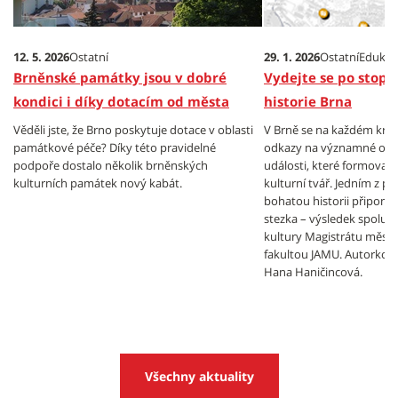
12. 5. 2026
Ostatní
29. 1. 2026
Ostatní
Edukace
Brněnské památky jsou v dobré
Vydejte se po stopá
kondici i díky dotacím od města
historie Brna
Věděli jste, že Brno poskytuje dotace v oblasti
V Brně se na každém kro
památkové péče? Díky této pravidelné
odkazy na významné osob
podpoře dostalo několik brněnských
události, které formovaly 
kulturních památek nový kabát.
kulturní tvář. Jedním z pr
bohatou historii připomín
stezka – výsledek spolu
kultury Magistrátu města
fakultou JAMU. Autorkou 
Hana Haničincová.
Všechny aktuality