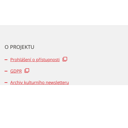
O PROJEKTU
Prohlášení o přístupnosti
GDPR
Archiv kulturního newsletteru
Odbor kultury
Magistrát města Brna, Dominikánské nám. 3
602 00 Brno