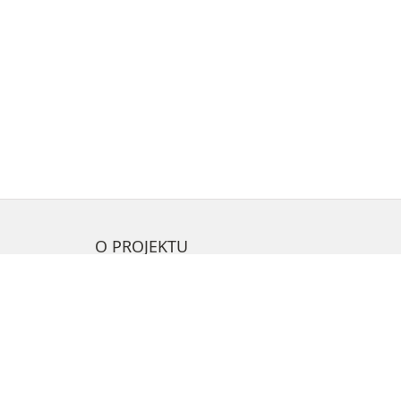
O PROJEKTU
Prohlášení o přístupnosti
GDPR
Archiv kulturního newsletteru