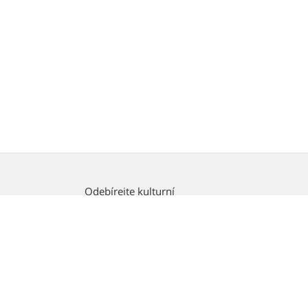
Odebírejte kulturní
newsletter
ánské
E-
mail