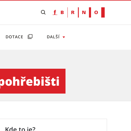
DOTACE
DALŠÍ
ura Brno
pohřebišti
Kde to je?