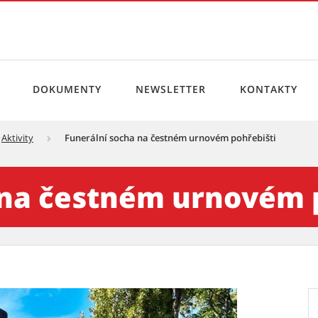
DOKUMENTY
NEWSLETTER
KONTAKTY
Aktivity
Funerální socha na čestném urnovém pohřebišti
 urnovém pohřebišti - Kult
 na čestném urnovém 