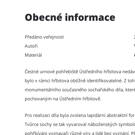
Obecné informace
Předáno veřejnosti
Autoři
Materiál
Čestné urnové pohřebiště Ústředního hřbitova nedá
bylo v rámci hřbitova obtížně identifikovatelné. Z 
monumentálního současného sochařského díla, kte
pochovaným na Ústředním hřbitově.
Pro realizaci díla byla zvolena lapidární abstraktní f
Tvůrce sochy se tak vyvaroval náboženských symbolů
pohřbíváni vyznavači různé víry a lidé bez vyznání.