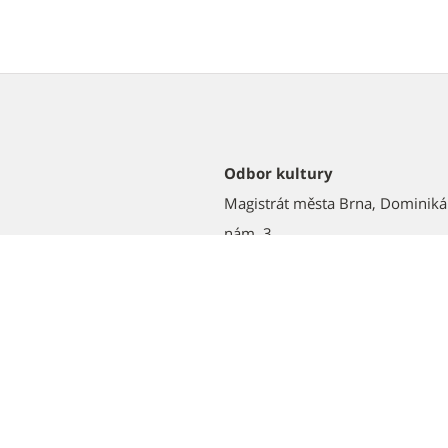
Odbor kultury
Magistrát města Brna, Dominik
nám. 3
602 00 Brno