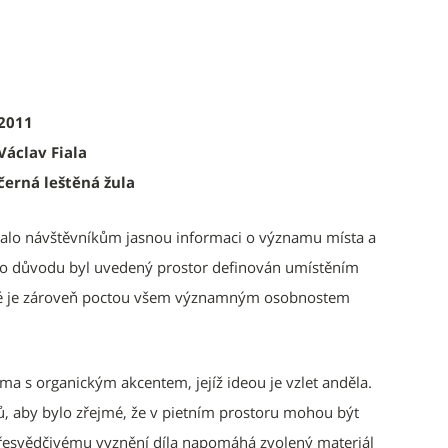
2011
Václav Fiala
černá leštěná žula
valo návštěvníkům jasnou informaci o významu místa a
toho důvodu byl uvedený prostor definován umístěním
ré je zároveň poctou všem významným osobnostem
orma s organickým akcentem, jejíž ideou je vzlet anděla.
, aby bylo zřejmé, že v pietním prostoru mohou být
 Přesvědčivému vyznění díla napomáhá zvolený materiál