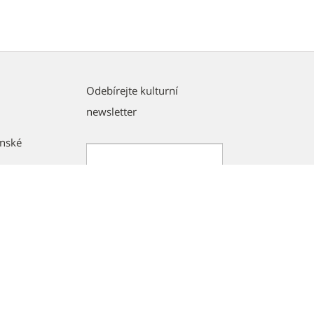
Odebírejte kulturní
newsletter
ánské
E-
mail
Souhlasím se
zpracováním osobních
údajů
Odeslat