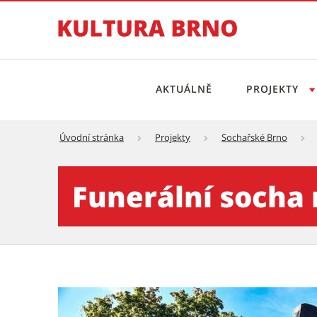
AKTUÁLNĚ
PROJEKTY
Úvodní stránka
Projekty
Sochařské Brno
Funerální socha na čestném
Funerální socha