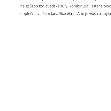
na způsob tzv. švédské žuly, kombinující leštěné pl
doplněna veršem Jana Skácela „…A to je vše, co zbylo